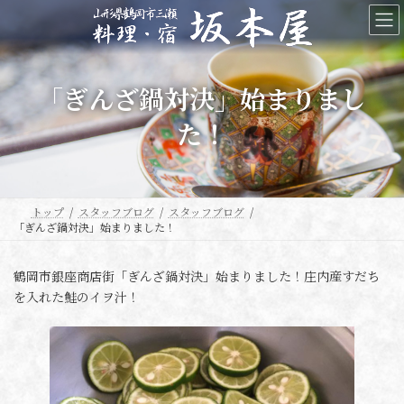
コ
ナ
ン
ビ
テ
ゲ
ン
ー
ツ
シ
「ぎんざ鍋対決」始まりまし
へ
ョ
ス
ン
た！
キ
に
ッ
移
プ
動
トップ
スタッフブログ
スタッフブログ
「ぎんざ鍋対決」始まりました！
鶴岡市銀座商店街「ぎんざ鍋対決」始まりました！庄内産すだち
を入れた鮭のイヲ汁！