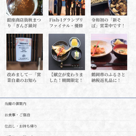
銀座商店街秋まつ
Fish-1グランプリ
令和初の「新そ
り「ぎんざ鍋対
ファイナル・優勝
ば」営業中です！
決！」
しました！
改めまして…「営
【献立が変わりま
鶴岡市のふるさと
業自粛のお知ら
した！期間限定！
納税返礼品に！
せ」
鶴岡市のふるさと
納税返礼品！】
当館の御案内
お食事・ご宿泊
仕出し・お持ち帰り