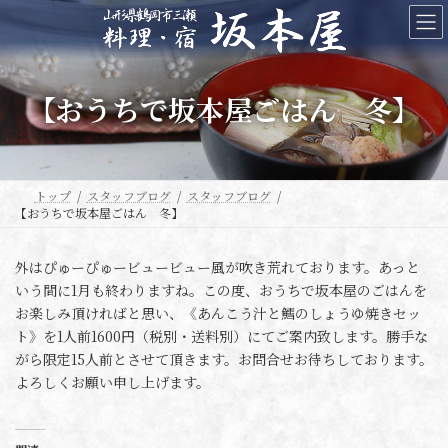
コ
ナ
ン
ビ
テ
ゲ
ン
ー
ツ
シ
【おうちで坂本屋ごはん 冬】
へ
ョ
ス
ン
キ
に
ッ
移
プ
動
トップ
スタッフブログ
スタッフブログ
【おうちで坂本屋ごはん 冬】
外はぴゅーぴゅービュービュー風が吹き荒れております。あっと
いう間に1月も終わりますね。この度、おうちで坂本屋のごはんを
お楽しみ頂ければと思い、《あんこう汁と鱈のしょうゆ焼きセッ
ト》を1人前1600円（税別・送料別）にてご案内致します。勝手な
がら限定15人前とさせて頂きます。お問合せお待ちしております。
よろしくお願い申し上げます。