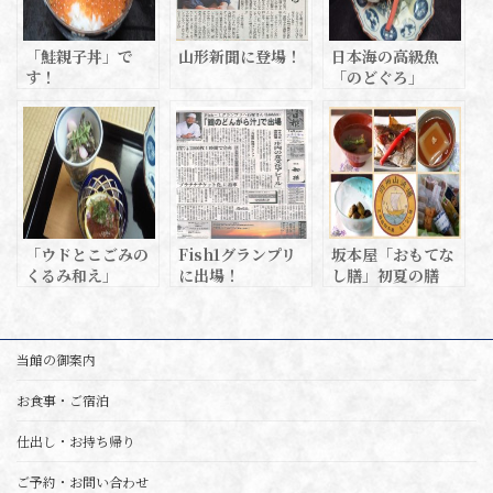
「鮭親子丼」で
山形新聞に登場！
日本海の高級魚
す！
「のどぐろ」
「ウドとこごみの
Fish1グランプリ
坂本屋「おもてな
くるみ和え」
に出場！
し膳」初夏の膳
当館の御案内
お食事・ご宿泊
仕出し・お持ち帰り
ご予約・お問い合わせ